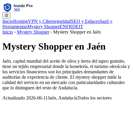
☰
Inicio
Hosting
VPN y Ciberseguridad
SEO y Enlaces
SaaS y
Herramientas
Mystery Shopper
EN
FR
DE
IT
Inicio
›
Mystery Shopper
› Mystery Shopper en Jaén
Mystery Shopper en Jaén
Jaén, capital mundial del aceite de oliva y tierra del tapeo gratuito,
tiene un tejido empresarial donde la hostelería, el turismo oleoícola y
los servicios financieros son los principales demandantes de
auditorías de experiencia de cliente. El mystery shopper mide la
calidad del servicio en un mercado con particularidades culturales
que lo distinguen del resto de Andalucía.
Actualizado 2026-06-11
Jaén, Andalucía
Todos los sectores