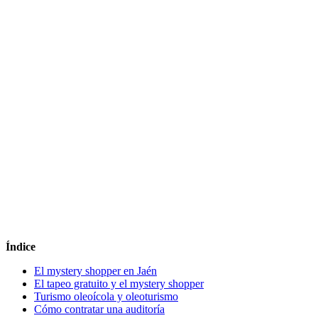
Índice
El mystery shopper en Jaén
El tapeo gratuito y el mystery shopper
Turismo oleoícola y oleo­turismo
Cómo contratar una auditoría