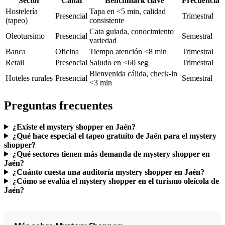
Sector
Canal
Benchmark clave
Frecuencia
Hostelería
Tapa en <5 min, calidad
Presencial
Trimestral
(tapeo)
consistente
Cata guiada, conocimiento
Oleotursimo
Presencial
Semestral
variedad
Banca
Oficina
Tiempo atención <8 min
Trimestral
Retail
Presencial
Saludo en <60 seg
Trimestral
Bienvenida cálida, check-in
Hoteles rurales
Presencial
Semestral
<3 min
Preguntas frecuentes
¿Existe el mystery shopper en Jaén?
¿Qué hace especial el tapeo gratuito de Jaén para el mystery
shopper?
¿Qué sectores tienen más demanda de mystery shopper en
Jaén?
¿Cuánto cuesta una auditoría mystery shopper en Jaén?
¿Cómo se evalúa el mystery shopper en el turismo oleícola de
Jaén?